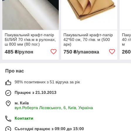
Пакувальний крафт-папір
Пакувальний крафт-папір
Паку
БІЛИЙ 70 г/кв.м в рулонах,
42*60 см, 70 г/кв. м (500
40 г
ш 800 мм (80 пог.)
арк)
м
485
750
260
₴/рулон
₴/упаковка
Про нас
98% позитивних з 51 відгука за рік
Працює з 21.10.2013
м. Київ
вул.Роберта Лісовського, 6, Київ, Україна
Контакти
Сьогодні працює з 09:00 до 15:00