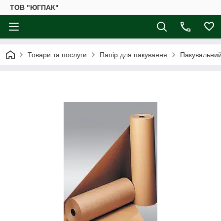
ТОВ "ЮГПАК"
Товари та послуги
Папір для пакування
Пакувальний