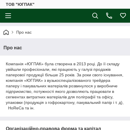
ТОВ "ЮГПАК"
Про нас
Про нас
Компанія «ЮГПАК» була створена в 2013 році. До її складу
увійшли професіонали, які працюють у галузі продажів
паперової продукції більше 25 років. За роки свого існування,
компанія «ЮГПАК» з вузькоспеціалізованого трейдера
паперу і пакувальних матеріалів розвинулося у виробниче
підприємство, потужності якого дозволяють працювати в
сегментах витратних матеріалів для поліграфії та офісу,
упаковки (продукція з гофрокартону, пакувальний папір і т. д),
HoReCa та ін.
Організаційно-правова форма та капітал