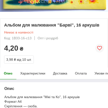
Альбом для малювання "Барві", 16 аркушів
Немає в наявності
Код: 1В33-16-с13
Опт і роздріб
4,20
₴
3,98 ₴
від 10 шт.
Опис
Характеристики
Доставка
Оплата
Умови п
Опис
Альбом для малювання "Мікі та Ко", 16 аркушів
Формат А4
Скріплення — скоба.