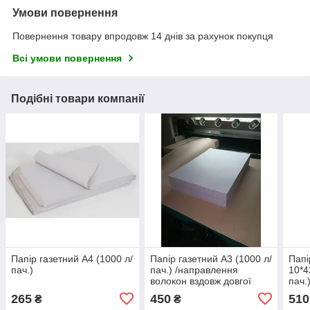
Умови повернення
Повернення товару впродовж 14 днів за рахунок покупця
Всі умови повернення
Подібні товари компанії
Папір газетний А4 (1000 л/
Папір газетний А3 (1000 л/
Папі
пач.)
пач.) /направлення
10*4
волокон вздовж довгої
пач.
сторони аркуша/
265
450
510
₴
₴