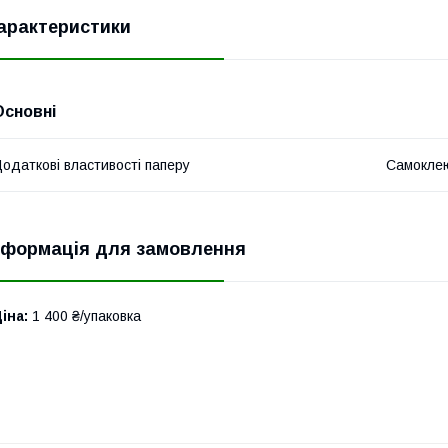
арактеристики
Основні
одаткові властивості паперу
Самокле
нформація для замовлення
іна:
1 400 ₴/упаковка