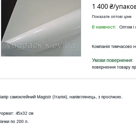
1 400 ₴/упако
Показати оптові ціни
В наявності
Оптом і 
Компанія тимчасово 
повернення товару п
апір самоклейний Magistr (Італія), напівглянець, з просічкою.
ормат: 45х32 см
ачки по 200 л.