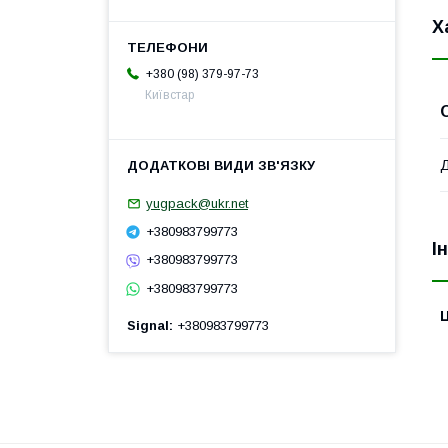
Х
+380 (98) 379-97-73
Київстар
Д
yugpack@ukr.net
+380983799773
І
+380983799773
+380983799773
Ц
Signal
+380983799773