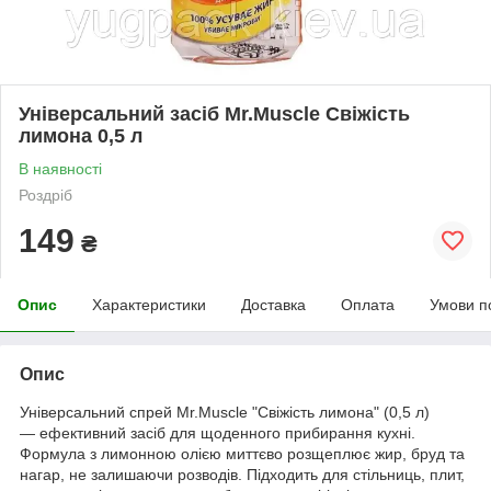
Універсальний засіб Mr.Muscle Свіжість
лимона 0,5 л
В наявності
Роздріб
149
₴
Опис
Характеристики
Доставка
Оплата
Умови п
Опис
Універсальний спрей Mr.Muscle "Свіжість лимона" (0,5 л)
— ефективний засіб для щоденного прибирання кухні.
Формула з лимонною олією миттєво розщеплює жир, бруд та
нагар, не залишаючи розводів. Підходить для стільниць, плит,