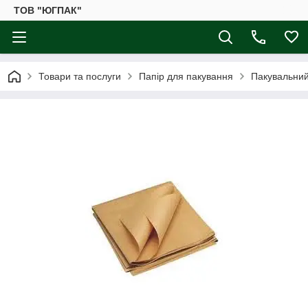
ТОВ "ЮГПАК"
Товари та послуги
Папір для пакування
Пакувальний 