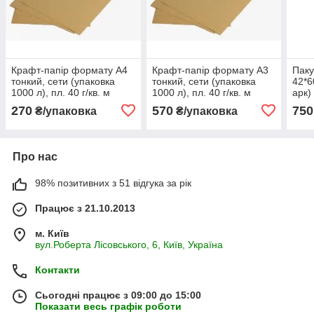
Крафт-папір формату А4
Крафт-папір формату А3
Паку
тонкий, сети (упаковка
тонкий, сети (упаковка
42*6
1000 л), пл. 40 г/кв. м
1000 л), пл. 40 г/кв. м
арк)
270
570
750
₴/упаковка
₴/упаковка
Про нас
98% позитивних з 51 відгука за рік
Працює з 21.10.2013
м. Київ
вул.Роберта Лісовського, 6, Київ, Україна
Контакти
Сьогодні працює з 09:00 до 15:00
Показати весь графік роботи