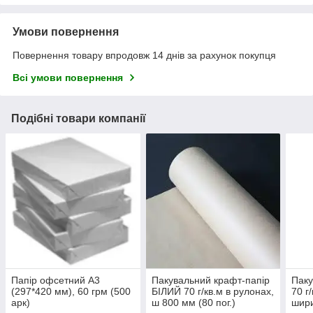
Умови повернення
Повернення товару впродовж 14 днів за рахунок покупця
Всі умови повернення
Подібні товари компанії
Папір офсетний А3
Пакувальний крафт-папір
Паку
(297*420 мм), 60 грм (500
БІЛИЙ 70 г/кв.м в рулонах,
70 г
арк)
ш 800 мм (80 пог.)
шир