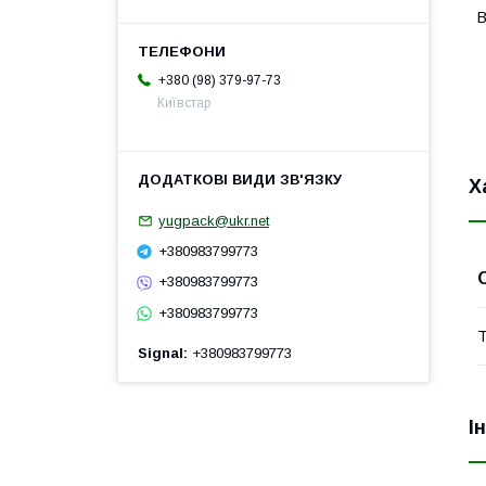
В
+380 (98) 379-97-73
Київстар
Х
yugpack@ukr.net
+380983799773
+380983799773
+380983799773
Т
Signal
+380983799773
І