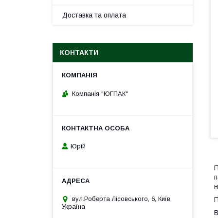
Доставка та оплата
КОНТАКТИ
Компанія "ЮГПАК"
Юрій
П
п
н
вул.Роберта Лісовського, 6, Київ,
П
Україна
В