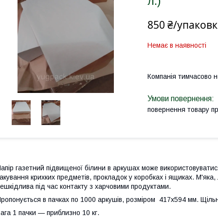
л.)
850 ₴/упаковк
Немає в наявності
Компанія тимчасово 
повернення товару п
апір газетний підвищеної білини в аркушах може використовуватися 
акування крихких предметів, прокладок у коробках і ящиках. М'яка, 
ешкідлива під час контакту з харчовими продуктами.
ропонується в пачках по 1000 аркушів, розміром 417х594 мм. Щільн
ага 1 пачки — приблизно 10 кг.