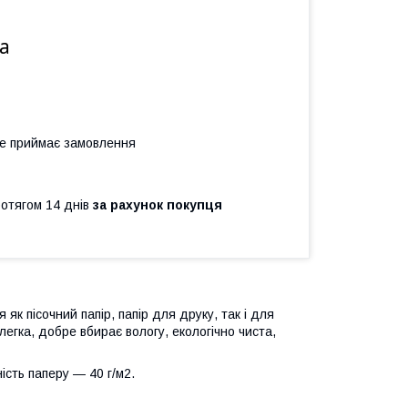
а
не приймає замовлення
ротягом 14 днів
за рахунок покупця
як пісочний папір, папір для друку, так і для
легка, добре вбирає вологу, екологічно чиста,
ість паперу — 40 г/м2.