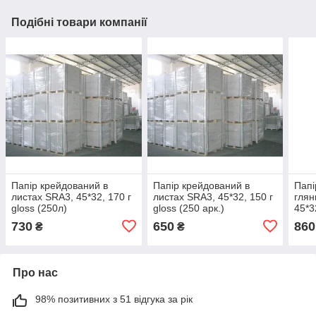
Подібні товари компанії
Папір крейдований в
Папір крейдований в
Папі
листах SRA3, 45*32, 170 г
листах SRA3, 45*32, 150 г
глян
gloss (250л)
gloss (250 арк.)
45*3
730
650
860
₴
₴
Про нас
98% позитивних з 51 відгука за рік