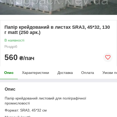
Папір крейдований в листах SRA3, 45*32, 130
г matt (250 арк.)
В наявності
Роздріб
560
₴/пач
Опис
Характеристики
Доставка
Оплата
Умови п
Опис
Папір крейдований листовий для поліграфічної
промисловості
Формат: SRA3, 45*32 см